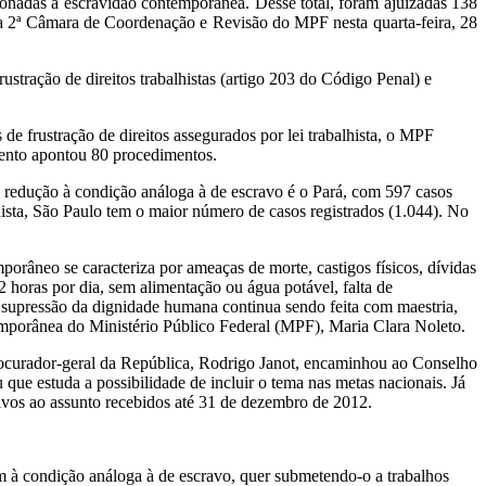
cionadas à escravidão contemporânea. Desse total, foram ajuizadas 138
ela 2ª Câmara de Coordenação e Revisão do MPF nesta quarta-feira, 28
stração de direitos trabalhistas (artigo 203 do Código Penal) e
 de frustração de direitos assegurados por lei trabalhista, o MPF
amento apontou 80 procedimentos.
e redução à condição análoga à de escravo é o Pará, com 597 casos
lhista, São Paulo tem o maior número de casos registrados (1.044). No
râneo se caracteriza por ameaças de morte, castigos físicos, dívidas
 horas por dia, sem alimentação ou água potável, falta de
 supressão da dignidade humana continua sendo feita com maestria,
emporânea do Ministério Público Federal (MPF), Maria Clara Noleto.
rocurador-geral da República, Rodrigo Janot, encaminhou ao Conselho
ue estuda a possibilidade de incluir o tema nas metas nacionais. Já
tivos ao assunto recebidos até 31 de dezembro de 2012.
 à condição análoga à de escravo, quer submetendo-o a trabalhos