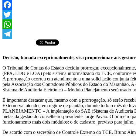
Facebook
Twitter
WhatsApp
Telegram
Decisão, tomada excepcionalmente, visa proporcionar aos gestor
O Tribunal de Contas do Estado decidiu prorrogar, excepcionalmente, 
(PPA, LDO e LOA) pelo sistema informatizado do TCE, conforme est
A prorrogação ocorreu em atendimento a uma solicitação conjunta fei
pela Associação dos Contadores Públicos do Estado do Maranhão. A d
Sistema de Auditoria Eletrônica – Módulo Planejamento será usado pe
É importante destacar que, mesmo com a prorrogação, só serão recebid
Externo vai atender, em regime de plantão, durante todo o mês de feve
PLANEJAMENTO – A implantação do SAE (Sistema de Auditoria Eletrôn
metas da gestão do conselheiro-presidente Jorge Pavão. O primeiro 
funcionamento mais dois módulos: o de cadastro, previsto para julho,
De acordo com o secretário de Controle Externo do TCE, Bruno Almeid