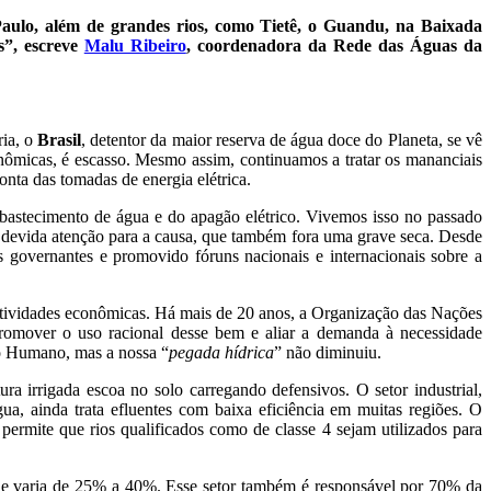
Paulo, além de grandes rios, como Tietê, o Guandu, na Baixada
s”, escreve
Malu Ribeiro
, coordenadora da Rede das Águas da
ria, o
Brasil
, detentor da maior reserva de água doce do Planeta, se vê
conômicas, é escasso. Mesmo assim, continuamos a tratar os mananciais
onta das tomadas de energia elétrica.
sabastecimento de água e do apagão elétrico. Vivemos isso no passado
devida atenção para a causa, que também fora uma grave seca. Desde
 os governantes e promovido fóruns nacionais e internacionais sobre a
atividades econômicas. Há mais de 20 anos, a Organização das Nações
promover o uso racional desse bem e aliar a demanda à necessidade
to Humano, mas a nossa “
pegada hídrica
” não diminuiu.
a irrigada escoa no solo carregando defensivos. O setor industrial,
, ainda trata efluentes com baixa eficiência em muitas regiões. O
permite que rios qualificados como de classe 4 sejam utilizados para
ue varia de 25% a 40%. Esse setor também é responsável por 70% da