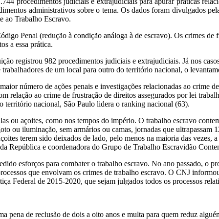
44 procedimentos judiciais e extrajudiciais para apurar práticas rela
ocedimentos administrativos sobre o tema. Os dados foram divulgados p
e ao Trabalho Escravo.
digo Penal (redução à condição análoga à de escravo). Os crimes de fru
os a essa prática.
ção registrou 982 procedimentos judiciais e extrajudiciais. Já nos casos
 trabalhadores de um local para outro do território nacional, o levant
 maior número de ações penais e investigações relacionadas ao crime d
m relação ao crime de frustração de direitos assegurados por lei traba
 território nacional, São Paulo lidera o ranking nacional (63).
as ou açoites, como nos tempos do império. O trabalho escravo contempo
sgoto ou iluminação, sem armários ou camas, jornadas que ultrapassam 12
oites terem sido deixados de lado, pelo menos na maioria das vezes, a
ora da República e coordenadora do Grupo de Trabalho Escravidão Cont
edido esforços para combater o trabalho escravo. No ano passado, o p
rocessos que envolvam os crimes de trabalho escravo. O CNJ informou q
stiça Federal de 2015-2020, que sejam julgados todos os processos rela
a pena de reclusão de dois a oito anos e multa para quem reduz alguém