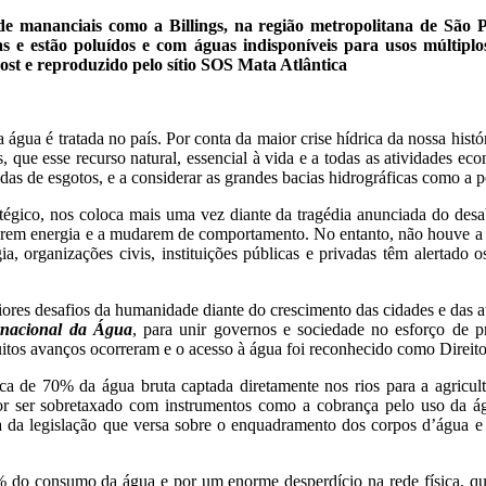
 de mananciais como a Billings, na região metropolitana de São 
 e estão poluídos e com águas indisponíveis para usos múltiplo
st e reproduzido pelo sítio SOS Mata Atlântica
 água é tratada no país. Por conta da maior crise hídrica da nossa histó
s, que esse recurso natural, essencial à vida e a todas as atividades e
as de esgotos, e a considerar as grandes bacias hidrográficas como a p
ratégico, nos coloca mais uma vez diante da tragédia anunciada do de
zarem energia e a mudarem de comportamento. No entanto, não houve a 
ia, organizações civis, instituições públicas e privadas têm alertado
ores desafios da humanidade diante do crescimento das cidades e das 
rnacional da Água
, para unir governos e sociedade no esforço de 
 Muitos avanços ocorreram e o acesso à água foi reconhecido como Direi
 de 70% da água bruta captada diretamente nos rios para a agricultur
 ser sobretaxado com instrumentos como a cobrança pelo uso da água
ta da legislação que versa sobre o enquadramento dos corpos d’água e 
0% do consumo da água e por um enorme desperdício na rede física, q