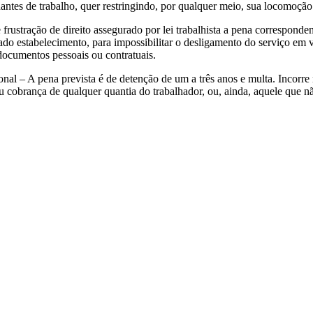
dantes de trabalho, quer restringindo, por qualquer meio, sua locomoç
de frustração de direito assegurado por lei trabalhista a pena correspo
o estabelecimento, para impossibilitar o desligamento do serviço em v
documentos pessoais ou contratuais.
ional – A pena prevista é de detenção de um a três anos e multa. Incorr
ou cobrança de qualquer quantia do trabalhador, ou, ainda, aquele que n