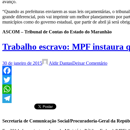
avanço.
“Quando as prefeituras enviarem as suas leis orçamentárias, o tribuna
grande diferencial, pois vai imprimir um melhor planejamento por parte
municípios como do governo estadual, que partir de abril já será obr
ASCOM – Tribunal de Contas do Estado do Maranhão
Trabalho escravo: MPF instaura 
30 de janeiro de 2015
Aldir Dantas
Deixar Comentário
Facebook
Twitter
WhatsApp
Telegram
Secretaria de Comunicação Social/Procuradoria-Geral da Repúb