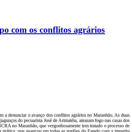
po com os conflitos agrários
m a denunciar o avanço dos conflitos agrários no Maranhão. As duas
jagunços do pecuarista José de Arimatéia, atearam fogo nas casas dos
 INCRA no Maranhão, que vergonhosamente tem tratado o processo de
ma prática, que avançou em todas as regiões do Estado com a irrestrita