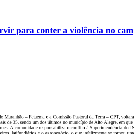
rvir para conter a violência no cam
do Maranhão – Fetaema e a Comissão Pastoral da Terra – CPT, voltara
 mais de 35, sendo um dos últimos no município de Alto Alegre, em que 
mes. A comunidade responsabiliza o conflito à Superintendência do
ileiros, latifundiários e o agronegócio, o que infelizmente se tornou u