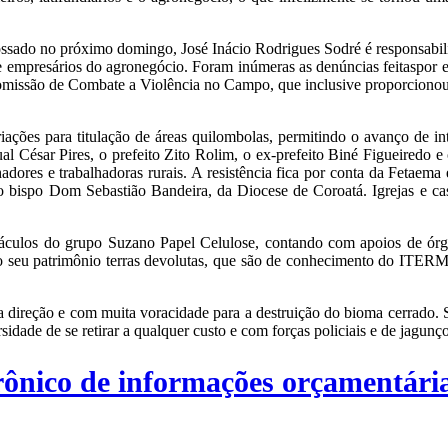
ssado no próximo domingo, José Inácio Rodrigues Sodré é responsabili
os e empresários do agronegócio. Foram inúmeras as denúncias feitaspor 
Comissão de Combate a Violência no Campo, que inclusive proporcionou 
es para titulação de áreas quilombolas, permitindo o avanço de inte
al César Pires, o prefeito Zito Rolim, o ex-prefeito Biné Figueiredo e o
hadores e trabalhadoras rurais. A resistência fica por conta da Fetaema
o bispo Dom Sebastião Bandeira, da Diocese de Coroatá. Igrejas e casa
ntáculos do grupo Suzano Papel Celulose, contando com apoios de órg
ao seu patrimônio terras devolutas, que são de conhecimento do ITERMA
a direção e com muita voracidade para a destruição do bioma cerrado.
rsidade de se retirar a qualquer custo e com forças policiais e de jagunç
ônico de informações orçamentária