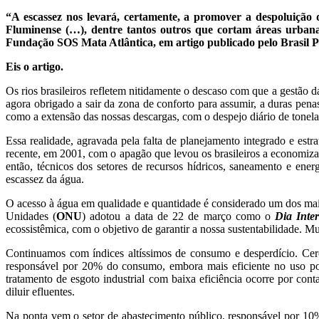
“A escassez nos levará, certamente, a promover a despoluição
Fluminense (…), dentre tantos outros que cortam áreas urbanas
Fundação SOS Mata Atlântica, em artigo publicado pelo Brasil Po
Eis o artigo.
Os rios brasileiros refletem nitidamente o descaso com que a gestão da
agora obrigado a sair da zona de conforto para assumir, a duras pena
como a extensão das nossas descargas, com o despejo diário de tonelad
Essa realidade, agravada pela falta de planejamento integrado e est
recente, em 2001, com o apagão que levou os brasileiros a economi
então, técnicos dos setores de recursos hídricos, saneamento e energ
escassez da água.
O acesso à água em qualidade e quantidade é considerado um dos mai
Unidades (
ONU
) adotou a data de 22 de março como o
Dia Inte
ecossistêmica, com o objetivo de garantir a nossa sustentabilidade.
Continuamos com índices altíssimos de consumo e desperdício. Cerca
responsável por 20% do consumo, embora mais eficiente no uso por
tratamento de esgoto industrial com baixa eficiência ocorre por con
diluir efluentes.
Na ponta vem o setor de abastecimento público, responsável por 1