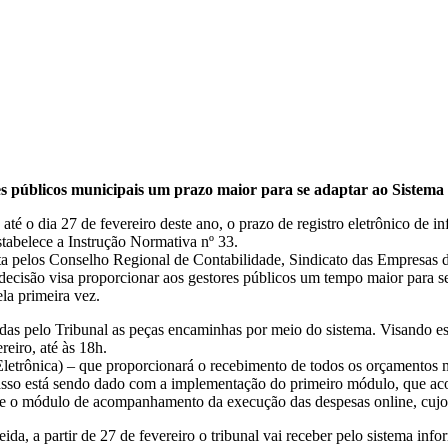
es públicos municipais um prazo maior para se adaptar ao Sistema 
até o dia 27 de fevereiro deste ano, o prazo de registro eletrônico de 
abelece a Instrução Normativa nº 33.
ta pelos Conselho Regional de Contabilidade, Sindicato das Empresas d
ecisão visa proporcionar aos gestores públicos um tempo maior para s
la primeira vez.
as pelo Tribunal as peças encaminhas por meio do sistema. Visando escl
reiro, até às 18h.
ica) – que proporcionará o recebimento de todos os orçamentos muni
passo está sendo dado com a implementação do primeiro módulo, que ac
 e o módulo de acompanhamento da execução das despesas online, cujo in
a, a partir de 27 de fevereiro o tribunal vai receber pelo sistema in