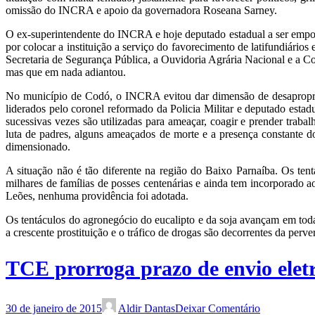
omissão do INCRA e apoio da governadora Roseana Sarney.
O ex-superintendente do INCRA e hoje deputado estadual a ser empo
por colocar a instituição a serviço do favorecimento de latifundiári
Secretaria de Segurança Pública, a Ouvidoria Agrária Nacional e a 
mas que em nada adiantou.
No município de Codó, o INCRA evitou dar dimensão de desapropriaçõ
liderados pelo coronel reformado da Policia Militar e deputado estadu
sucessivas vezes são utilizadas para ameaçar, coagir e prender trabal
luta de padres, alguns ameaçados de morte e a presença constante d
dimensionado.
A situação não é tão diferente na região do Baixo Parnaíba. Os te
milhares de famílias de posses centenárias e ainda tem incorporado 
Leões, nenhuma providência foi adotada.
Os tentáculos do agronegócio do eucalipto e da soja avançam em tod
a crescente prostituição e o tráfico de drogas são decorrentes da perve
TCE prorroga prazo de envio eletr
30 de janeiro de 2015
Aldir Dantas
Deixar Comentário