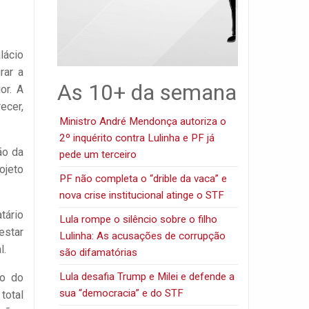
lácio
rar a
As 10+ da semana
or. A
ecer,
Ministro André Mendonça autoriza o
2º inquérito contra Lulinha e PF já
ão da
pede um terceiro
ojeto
PF não completa o “drible da vaca” e
nova crise institucional atinge o STF
tário
Lula rompe o silêncio sobre o filho
estar
Lulinha: As acusações de corrupção
l.
são difamatórias
Lula desafia Trump e Milei e defende a
no do
sua “democracia” e do STF
total