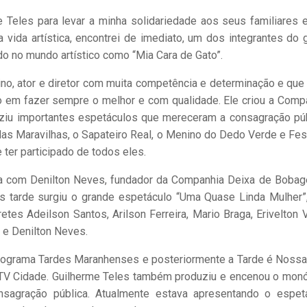
 Teles para levar a minha solidariedade aos seus familiares 
a vida artística, encontrei de imediato, um dos integrantes do 
ido no mundo artístico como “Mia Cara de Gato”.
ino, ator e diretor com muita competência e determinação e que 
o em fazer sempre o melhor e com qualidade. Ele criou a Comp
duziu importantes espetáculos que mereceram a consagração púb
 das Maravilhas, o Sapateiro Real, o Menino do Dedo Verde e Fes
 ter participado de todos eles.
ia com Denilton Neves, fundador da Companhia Deixa de Boba
 tarde surgiu o grande espetáculo “Uma Quase Linda Mulher”
tes Adeilson Santos, Arilson Ferreira, Mario Braga, Erivelton V
 e Denilton Neves.
 programa Tardes Maranhenses e posteriormente a Tarde é Nossa
TV Cidade. Guilherme Teles também produziu e encenou o mon
agração pública. Atualmente estava apresentando o espet