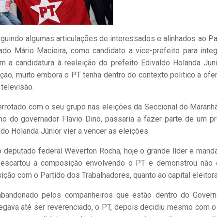
guindo algumas articulações de interessados e alinhados ao Pa
o Mário Macieira, como candidato a vice-prefeito para integ
m a candidatura à reeleição do prefeito Edivaldo Holanda Juni
ção, muito embora o PT tenha dentro do contexto politico a ofer
televisão.
errotado com o seu grupo nas eleições da Seccional do Maranh
do governador Flavio Dino, passaria a fazer parte de um pr
do Holanda Júnior vier a vencer as eleições.
 deputado federal Weverton Rocha, hoje o grande líder e manda
escartou a composição envolvendo o PT e demonstrou não 
ão com o Partido dos Trabalhadores, quanto ao capital eleitora
abandonado pelos companheiros que estão dentro do Gover
egava até ser reverenciado, o PT, depois decidiu mesmo com o 