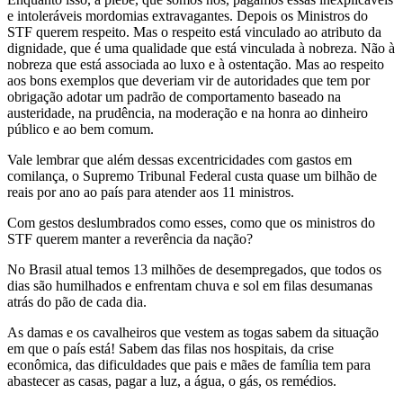
e intoleráveis mordomias extravagantes. Depois os Ministros do
STF querem respeito. Mas o respeito está vinculado ao atributo da
dignidade, que é uma qualidade que está vinculada à nobreza. Não à
nobreza que está associada ao luxo e à ostentação. Mas ao respeito
aos bons exemplos que deveriam vir de autoridades que tem por
obrigação adotar um padrão de comportamento baseado na
austeridade, na prudência, na moderação e na honra ao dinheiro
público e ao bem comum.
Vale lembrar que além dessas excentricidades com gastos em
comilança, o Supremo Tribunal Federal custa quase um bilhão de
reais por ano ao país para atender aos 11 ministros.
Com gestos deslumbrados como esses, como que os ministros do
STF querem manter a reverência da nação?
No Brasil atual temos 13 milhões de desempregados, que todos os
dias são humilhados e enfrentam chuva e sol em filas desumanas
atrás do pão de cada dia.
As damas e os cavalheiros que vestem as togas sabem da situação
em que o país está! Sabem das filas nos hospitais, da crise
econômica, das dificuldades que pais e mães de família tem para
abastecer as casas, pagar a luz, a água, o gás, os remédios.