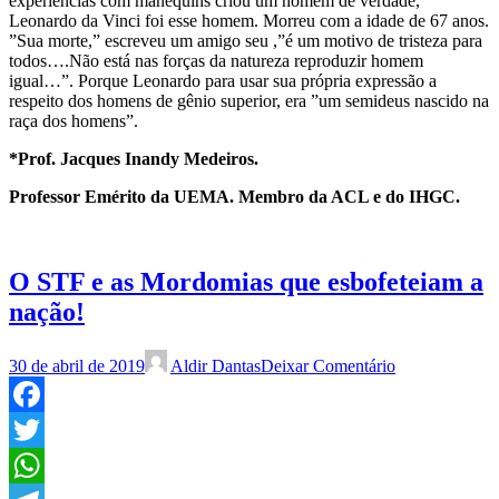
experiências com manequins criou um homem de verdade,
Leonardo da Vinci foi esse homem. Morreu com a idade de 67 anos.
”Sua morte,” escreveu um amigo seu ,”é um motivo de tristeza para
todos….Não está nas forças da natureza reproduzir homem
igual…”. Porque Leonardo para usar sua própria expressão a
respeito dos homens de gênio superior, era ”um semideus nascido na
raça dos homens”.
*Prof. Jacques Inandy Medeiros.
Professor Emérito da UEMA. Membro da ACL e do IHGC.
O STF e as Mordomias que esbofeteiam a
nação!
30 de abril de 2019
Aldir Dantas
Deixar Comentário
Facebook
Twitter