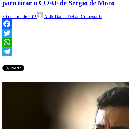
para tirar o COAF de Sérgio de Moro
30 de abril de 2019
Aldir Dantas
Deixar Comentário
Facebook
Twitter
WhatsApp
Telegram