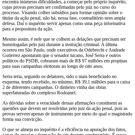
encontra inúmeras dificuldades, a começar pelo próprio inquérito,
cujas provas precisam ser confirmadas pelo juiz no curso do
processo. Visando colher subsídios para formar opinião sobre o
titular da ação penal, não há, nessa fase, contraditório nem ampla
defesa. Daí o inquérito servir apenas como uma peça informativa
para a propositura da ação.
Mesmo assim, é nele que se colhem as delações que precisam ser
homologadas pelo juiz durante a instrução criminal. A última
ocorreu em São Paulo, onde executivos da Odebrecht e Andrade
Gutierrez apontaram que o senador tucano, José Serra e outros
políticos do PSDB, cobraram mais de R$ 97 milhões em propinas
para suas campanhas eleitorais ao longo de oito anos.
Serra teria, segundo os delatores, sido o mais beneficiado no
esquema, tendo recebido, no mínimo, R$ 39,1 milhões para o caixa
2 de diferentes campanhas. O dinheiro vinha das obras
superfaturadas do complexo Rodoanel.
As dúvidas sobre a veracidade dessas afirmações constituem as
questões que devem ser resolvidas pelo juiz da ação penal, pois as
provas servem apenas de instrumento por meio do qual o magistrado
forma sua convicção.
O que se almeja no inquérito é a eficiência na apuração dos fatos,
capaz de ensejar a formação de um decreto condenatório. É nesse