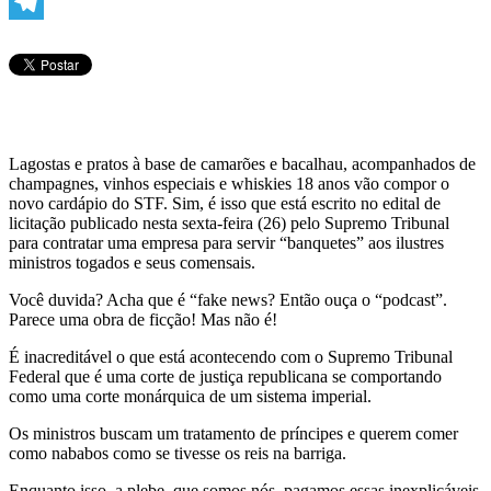
WhatsApp
Telegram
Lagostas e pratos à base de camarões e bacalhau, acompanhados de
champagnes, vinhos especiais e whiskies 18 anos vão compor o
novo cardápio do STF. Sim, é isso que está escrito no edital de
licitação publicado nesta sexta-feira (26) pelo Supremo Tribunal
para contratar uma empresa para servir “banquetes” aos ilustres
ministros togados e seus comensais.
Você duvida? Acha que é “fake news? Então ouça o “podcast”.
Parece uma obra de ficção! Mas não é!
É inacreditável o que está acontecendo com o Supremo Tribunal
Federal que é uma corte de justiça republicana se comportando
como uma corte monárquica de um sistema imperial.
Os ministros buscam um tratamento de príncipes e querem comer
como nababos como se tivesse os reis na barriga.
Enquanto isso, a plebe, que somos nós, pagamos essas inexplicáveis