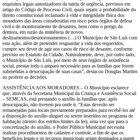
requisitos legais autorizadores da tutela de urgência, previstos em
artigo do Código de Processo Civil, quais sejam: a probabilidade do
direito constitucional reclamado à vida e integridade física dos
moradores das áreas consideradas em risco pelos órgãos de defesa
civil e de monitoramento de desastres, bem como o perigo da
demora, em razão da iminência de novos
deslizamentos/desmoronamentos (…) O Município de São Luís com
esta ação, além de pretender resguardar a vida dos requeridos,
cumpre seu dever de agir nos casos de risco de desastre, conforme
previsto no Estatuto da Cidade. Naturalmente, deve, por outro lado,
o Município de São Luís, por meio de seus órgãos de assistência
social, prestar todo o amparo necessário para as famílias que forem
submetidas a desocupação de suas casas”, destacou Douglas Martins
ao proferir as decisões.
ASSISTÊNCIA AOS MORADORES – O Município esclarece
que, através da Secretaria Municipal da Criança e Assistência Social
– SEMCAS, está prestando o auxílio às famílias que, após
desocupação, não tiverem pra onde ir. “Estas deverão ser
remanejadas para locais previamente preparados para recebê-los até
a disposição do auxílio aluguel ou serem inseridos no programa de
habitação (dentro dos estritos limites da lei), uma vez que para a
concretização do auxílio, o Poder Público Municipal necessita
realizar procedimentos de cadastro e controle, a fim de que os
benefícios legais e os recursos municipais sejam destinados a quem