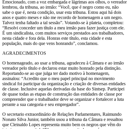
Emocionado, com a voz embargada e lágrimas aos olhos, o vereador
lembrou, da tribuna, ao irmão: “Você, que é negro como eu, não
sabe o que é, nesta condição, usar esta tribuna. Estou aqui há dois
anos e quatro meses e não me recordo de homenagem a um negro.
Talvez tenha faltado a tal sessão”. Votando-se à plateia, completou:
“Resolvi conceder um título a meu irmão para fazer justiça com ele.
É um sindicalista, com muitos serviços prestados aos trabalhadores,
nesta cidade e fora dela. Honras este título, esta cidade e esta
população, mais do que vens honrando”, conclamou.
AGRADECIMENTOS
O homenageado, ao usar a tribuna, agradeceu à Câmara e ao irmão
vereador pelo título e declarou estar muito honrado pela distinção.
Reportando-se ao que julga ter dado motivo à homenagem,
assinalou: “Acredito que o meu papel principal no movimento
sindical foi participar da organização e criação de diversas entidades
de classe. Inclusive aquelas derivadas da base do Sintsep. Participei
de quase todas as etapas de construção das entidades de classe por
compreender que o trabalhador deve se organizar e fortalecer a luta
perante a sua categoria e seu empregador”.
O secretario extraordinário de Relações Parlamentares, Raimundo
Nonato Silva Junior, também usou a tribuna da Câmara e ressaltou
que Cleinaldo Lopes representa muito bem os negros que vêm do