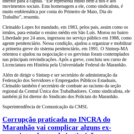
interior para a capital. “Ele representa muito bem a nós e aos
movimentos sociais. Esta homenagem a ele, como sindicalista, é
muito emblemática por conta do Primeiro de Maio, Dia do
Trabalho”, resumiu.
Cleinaldo Lopes foi mandado, em 1983, pelos pais, assim como os
irmãos, para estudar o ensino médio em São Luís. Morou no bairro
Liberdade por 24 anos, ingressou no serviço público em 1988, como
agente penitenciário. Nessa condição, ajudou a organizar e mobilizar
a primeira greve do sistema penitenciário, em 1991. O Sintsep-MA
orientou e ajudou na negociação e os grevistas foram contemplados
nas principais reivindicações. Após a greve, concluiu seu curso de
Licenciatura em História pela Universidade Federal do Maranhão.
Além de dirigir o Sintsep e ser secretário de administração da
Federação dos Servidores e Empregados Públicos Estaduais,
Cleinaldo também é secretário de combate ao racismo da seção
regional da Central Única dos Trabalhadores. Como sindicalista, ele
também já foi diretor do Sindicato dos Policiais do Maranhão.
Superintendência de Comunicação da CMSL
Corrupção praticada no INCRA do
Maranhão vai complicar alguns ex-