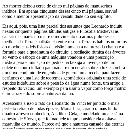
Ao morrer deixou cerca de cinco mil páginas de manuscritos
inéditos. Em apenas cinquenta dessas cinco mil páginas, servirá
como a melhor apresentação da versatilidade do seu espírito.
Eis aqui, pois, uma lista parcial dos assuntos que Leonardo incluiu
nessas cinquenta páginas fábulas antigas e Filosofia Medieval as
causas das marés no mar e o movimento do ar nos pulmões as
medidas da Terra e a distância entre o sol a Terra os hábitos noturnos
do mocho e as leis físicas da visão humana a natureza da chama e a
fórmula para a quadratura do círculo; a oscilação rítmica das árvores
ao vento o esboço de uma máquina voadora e uma prescrição
médica para eliminação de pedras na bexiga a invenção de um
colete de couro inflado para nadar e um ensaio sobre a luz e sombra
um novo conjunto de engenhos de guerra; uma receita para fazer
perfumes e uma lista de teoremas geométricos originais uma série de
estudos hidráulico sobre a pressão da água numa fonte, um artigo a
respeito do vácuo, um exemplo para usar o vapor como força motriz
é um arrazoado sobre a natureza da lua.
Acrescenta a isso o fato de Leonardo da Vinci ter pintado o mais
perfeito retrato de todas épocas, Mona Lisa, criado o mais lindo
quadro afresco conhecido, A Última Ceia, e modelado uma estátua
equestre de Sforza, que foi naquele tempo considerada a oitava
maravilha do mundo. Parece até que a natureza cansada das eternas