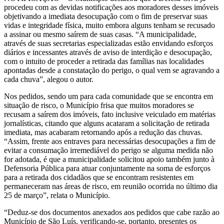
procedeu com as devidas notificações aos moradores desses imóveis
objetivando a imediata desocupação com o fim de preservar suas
vidas e integridade física, muito embora alguns tenham se recusado
a assinar ou mesmo saírem de suas casas. “A municipalidade,
através de suas secretarias especializadas estão envidando esforços
diários e incessantes através de aviso de interdição e desocupação,
com o intuito de proceder a retirada das famílias nas localidades
apontadas desde a constatação do perigo, o qual vem se agravando a
cada chuva”, alegou o autor.
Nos pedidos, sendo um para cada comunidade que se encontra em
situação de risco, o Município frisa que muitos moradores se
recusam a saírem dos imóveis, fato inclusive veiculado em matérias
jornalísticas, citando que alguns acataram a solicitação de retirada
imediata, mas acabaram retornando após a redução das chuvas.
“Assim, frente aos entraves para necessárias desocupações a fim de
evitar a consumação irremediável do perigo se alguma medida não
for adotada, é que a municipalidade solicitou apoio também junto à
Defensoria Pública para atuar conjuntamente na soma de esforços
para a retirada dos cidadãos que se encontram resistentes em
permaneceram nas áreas de risco, em reunião ocorrida no último dia
25 de março”, relata o Município.
“Deduz-se dos documentos anexados aos pedidos que cabe razão ao
Município de São Luís, verificando-se, portanto, presentes os