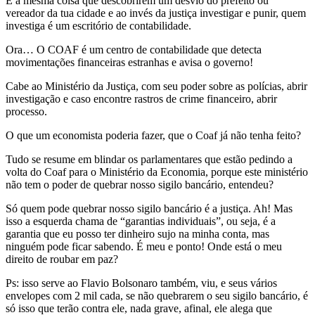
É a mesma coisa que descobrirem um desvio do prefeito ou
vereador da tua cidade e ao invés da justiça investigar e punir, quem
investiga é um escritório de contabilidade.
Ora… O COAF é um centro de contabilidade que detecta
movimentações financeiras estranhas e avisa o governo!
Cabe ao Ministério da Justiça, com seu poder sobre as polícias, abrir
investigação e caso encontre rastros de crime financeiro, abrir
processo.
O que um economista poderia fazer, que o Coaf já não tenha feito?
Tudo se resume em blindar os parlamentares que estão pedindo a
volta do Coaf para o Ministério da Economia, porque este ministério
não tem o poder de quebrar nosso sigilo bancário, entendeu?
Só quem pode quebrar nosso sigilo bancário é a justiça. Ah! Mas
isso a esquerda chama de “garantias individuais”, ou seja, é a
garantia que eu posso ter dinheiro sujo na minha conta, mas
ninguém pode ficar sabendo. É meu e ponto! Onde está o meu
direito de roubar em paz?
Ps: isso serve ao Flavio Bolsonaro também, viu, e seus vários
envelopes com 2 mil cada, se não quebrarem o seu sigilo bancário, é
só isso que terão contra ele, nada grave, afinal, ele alega que