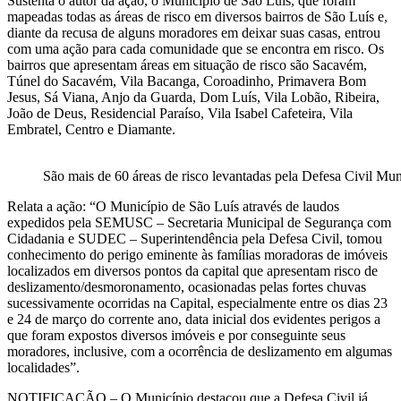
Sustenta o autor da ação, o Município de São Luís, que foram
mapeadas todas as áreas de risco em diversos bairros de São Luís e,
diante da recusa de alguns moradores em deixar suas casas, entrou
com uma ação para cada comunidade que se encontra em risco. Os
bairros que apresentam áreas em situação de risco são Sacavém,
Túnel do Sacavém, Vila Bacanga, Coroadinho, Primavera Bom
Jesus, Sá Viana, Anjo da Guarda, Dom Luís, Vila Lobão, Ribeira,
João de Deus, Residencial Paraíso, Vila Isabel Cafeteira, Vila
Embratel, Centro e Diamante.
São mais de 60 áreas de risco levantadas pela Defesa Civil Mun
Relata a ação: “O Município de São Luís através de laudos
expedidos pela SEMUSC – Secretaria Municipal de Segurança com
Cidadania e SUDEC – Superintendência pela Defesa Civil, tomou
conhecimento do perigo eminente às famílias moradoras de imóveis
localizados em diversos pontos da capital que apresentam risco de
deslizamento/desmoronamento, ocasionadas pelas fortes chuvas
sucessivamente ocorridas na Capital, especialmente entre os dias 23
e 24 de março do corrente ano, data inicial dos evidentes perigos a
que foram expostos diversos imóveis e por conseguinte seus
moradores, inclusive, com a ocorrência de deslizamento em algumas
localidades”.
NOTIFICAÇÃO – O Município destacou que a Defesa Civil já