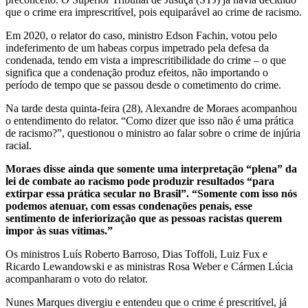
que o crime era imprescritível, pois equiparável ao crime de racismo.
Em 2020, o relator do caso, ministro Edson Fachin, votou pelo
indeferimento de um habeas corpus impetrado pela defesa da
condenada, tendo em vista a imprescritibilidade do crime – o que
significa que a condenação produz efeitos, não importando o
período de tempo que se passou desde o cometimento do crime.
Na tarde desta quinta-feira (28), Alexandre de Moraes acompanhou
o entendimento do relator. “Como dizer que isso não é uma prática
de racismo?”, questionou o ministro ao falar sobre o crime de injúria
racial.
Moraes disse ainda que somente uma interpretação “plena” da
lei de combate ao racismo pode produzir resultados “para
extirpar essa prática secular no Brasil”. “Somente com isso nós
podemos atenuar, com essas condenações penais, esse
sentimento de inferiorização que as pessoas racistas querem
impor às suas vítimas.”
Os ministros Luís Roberto Barroso, Dias Toffoli, Luiz Fux e
Ricardo Lewandowski e as ministras Rosa Weber e Cármen Lúcia
acompanharam o voto do relator.
Nunes Marques divergiu e entendeu que o crime é prescritível, já