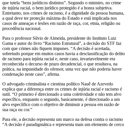
que tutela “bens jurídicos distintos”. Segundo o ministro, no crime
de injúria racial, o bem jurídico protegido é a honra subjetiva.
Entretanto, nos crimes de racismo, é a dignidade da pessoa humana,
a qual deve ter proteção máxima do Estado e está implicada nos
casos de ameaças e lesões em razão de raça, cor, etnia, religião ou
procedência nacional.
Para o professor Silvio de Almeida, presidente do Instituto Luiz
Gama e autor do livro “Racismo Estrutural”, a decisão do STF faz
com que crimes não fiquem impunes. “A decisão é acertada,
sobretudo porque em muitos casos havia a desclassificação do delito
de racismo para injúria racial e, neste caso, invariavelmente era
reconhecida o decurso de prazo decadencial, o que resultava, na
prática, na impunidade do ofensor, uma vez que não poderia haver
condenação neste caso”, afirma.
O advogado criminalista e cientista político Nauê de Azevedo
explica que a diferença entre os crimes de injúria racial e racismo é
sutil. “O primeiro é direcionado a uma coletividade e não tem alvo
específico, enquanto o segundo, basicamente, é direcionado a um
alvo especíifico com o objetivo de diminuir a pessoa em razão de
sua raça ou cor.”
Para ele, a decisão representa um marco na defesa contra o racismo
“A decisão é paradigmática e representa mais um elemento de cerco