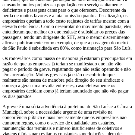
causando muitos prejuízos a população com serviços altamente
deficientes e passagens caras para o que oferecem. Decorrente da
perda de muitos favores e a total omissão quanto a fiscalização, os
empresários queriam a todo custo reajustes de tarifas mesmo com a
elevada deficiência. Com o desenrolar do movimento paredista, eles
entenderam que melhor do que reajuste é subsidiar os preços das
passagens, tendo um dirigente do SET, sem o menor discernimento
afirmar publicamente como exemplo, de que a passagem do metrô
de São Paulo é subsidiada em 80%, como insinuação para São Luís.
Os rodoviários como massa de manobra já estariam preocupados em
razão de que as empresas já teriam se manifestado que não vão
pagar o período da greve, registrando que não estão operando e não
têm arrecadação. Muitos grevistas já estão descobrindo que
realmente são massa de manobra pela direção do seu sindicato e
começa a gerar uma revolta entre eles, caso efetivamente os
empresários decidam como já teriam anunciado que não vão pagar
os dias parados.
A greve é uma séria advertência à prefeitura de São Luís e a Câmara
Municipal, sobre a necessidade urgente de uma revisão na
concorrência pública e mais precisamente que os empresários não
cumprem regras, como o serviço de qualidade aos usuários,
manutenção dos terminais e número insuficientes de coletivos e
viagens diárias para evitar as constantes superlotações, além de