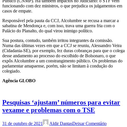
Público (CNMP). Há também impactos no Judiciário: o STF vem
funcionando com dez ministros, o que prejudica os julgamentos em
casos de empate.
Responsável pela pauta da CCJ, Alcolumbre se recusa a marcar a
sabatina de Mendonça e, com isso, trava uma guerra fria com o
Palácio do Planalto, do qual virou inimigo político.
Sua postura, contudo, também irritou integrantes da comissão.
Numa das últimas vezes em que a CCJ se reuniu, Alessandro Veira
(Cidadania-SE), por exemplo, fez duras cobranças para que o colega
desse andamento ao processo do escolhido de Bolsonaro, o que
expôs Alcolumbre a um constrangimento público. Os problemas do
parlamentar amapaense, porém, não se limitam à condução do
colegiado.
Agência GLOBO
Pesquisas ‘ajustam’ números para evitar
vexame e problemas com o TSE
31 de outubro de 2021
Aldir Dantas
Deixar Comentário