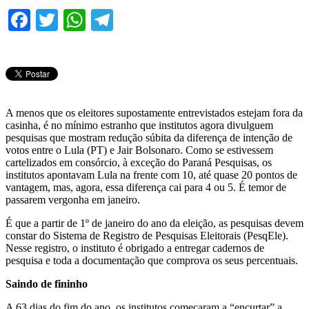
Facebook
Twitter
WhatsApp
Telegram
A menos que os eleitores supostamente entrevistados estejam fora da
casinha, é no mínimo estranho que institutos agora divulguem
pesquisas que mostram redução súbita da diferença de intenção de
votos entre o Lula (PT) e Jair Bolsonaro. Como se estivessem
cartelizados em consórcio, à exceção do Paraná Pesquisas, os
institutos apontavam Lula na frente com 10, até quase 20 pontos de
vantagem, mas, agora, essa diferença cai para 4 ou 5. É temor de
passarem vergonha em janeiro.
É que a partir de 1º de janeiro do ano da eleição, as pesquisas devem
constar do Sistema de Registro de Pesquisas Eleitorais (PesqEle).
Nesse registro, o instituto é obrigado a entregar cadernos de
pesquisa e toda a documentação que comprova os seus percentuais.
Saindo de fininho
A 63 dias do fim do ano, os institutos começaram a “encurtar” a