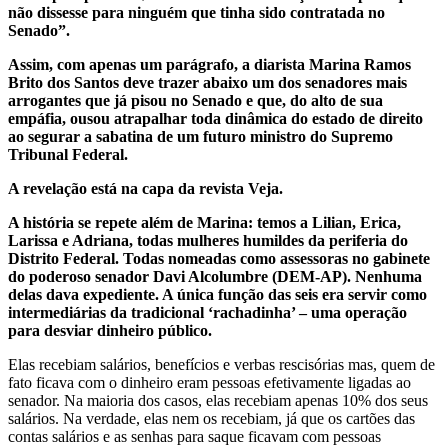
não dissesse para ninguém que tinha sido contratada no
Senado”.
Assim, com apenas um parágrafo, a diarista Marina Ramos
Brito dos Santos deve trazer abaixo um dos senadores mais
arrogantes que já pisou no Senado e que, do alto de sua
empáfia, ousou atrapalhar toda dinâmica do estado de direito
ao segurar a sabatina de um futuro ministro do Supremo
Tribunal Federal.
A revelação está na capa da revista Veja.
A história se repete além de Marina: temos a Lilian, Erica,
Larissa e Adriana, todas mulheres humildes da periferia do
Distrito Federal. Todas nomeadas como assessoras no gabinete
do poderoso senador Davi Alcolumbre (DEM-AP). Nenhuma
delas dava expediente. A única função das seis era servir como
intermediárias da tradicional ‘rachadinha’ – uma operação
para desviar dinheiro público.
Elas recebiam salários, benefícios e verbas rescisórias mas, quem de
fato ficava com o dinheiro eram pessoas efetivamente ligadas ao
senador. Na maioria dos casos, elas recebiam apenas 10% dos seus
salários. Na verdade, elas nem os recebiam, já que os cartões das
contas salários e as senhas para saque ficavam com pessoas