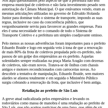
Nós aqui questionamos pelo aspecto de que a prefeitura não tem
empresa municipal de coletivos e não faria investimento pesado sem
autorização da Câmara Municipal. O que estávamos vendo, eram as
mesmas articulações utilizadas no governo de Edivaldo Holanda
Junior para dominar todo o sistema de transporte, impondo as suas
regras, inclusive no caso da concorrência público, que
vergonhosamente serviu para favorecer as grandes empresas. Para
eles é uma necessidade ter o comando de todo o Sistema de
Transporte Coletivo e a prefeitura um simples coadjuvante omisso.
Pelo menos as nossas advertências foram importantes para o prefeito
Eduardo Braide e logo em seguida veio à tona de que a renovação
de mais 80% da frota de coletivos propalada pelo ex-prefeito, não
passou de um golpe dos empresários ao ex-prefeito. Aquelas
solenidades sempre realizadas na praça Maria Aragão com dezenas
de coletivos, não eram novos. Tratava-se de ônibus com chassis
antigos e motores recondicionados com carrocerias novas. Ao
descobrir a tentativa de manipulação, Eduardo Braide, sem maiores
alardes se afastou totalmente e em seguida o Ministério Público
surgiu cobrando a renovação da frota, que inclusive é bem antiga.
Retaliação ao prefeito de São Luís
A greve atual radicalizada pelos empresários e levando os
rodoviários como massa de manobra é uma retaliação ao prefeito de
São Luís, que não aceitou participar de uma farsa, que além de vir