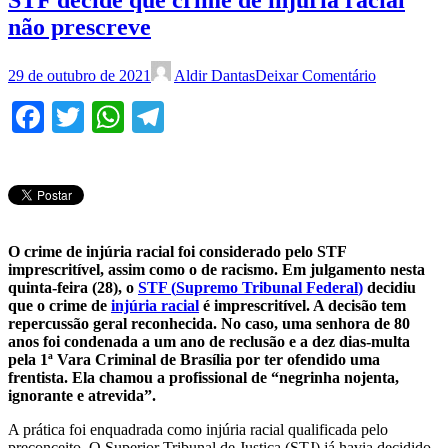
STF decide que crime de injúria racial
não prescreve
29 de outubro de 2021
Aldir Dantas
Deixar Comentário
Facebook
Twitter
WhatsApp
Telegram
O crime de injúria racial foi considerado pelo STF
imprescritível, assim como o de racismo. Em julgamento nesta
quinta-feira (28), o
STF (
Supremo Tribunal Federal
)
decidiu
que o crime de
injúria racial
é imprescritível. A decisão tem
repercussão geral reconhecida. No caso, uma senhora de 80
anos foi condenada a um ano de reclusão e a dez dias-multa
pela 1ª Vara Criminal de Brasília por ter ofendido uma
frentista. Ela chamou a profissional de “negrinha nojenta,
ignorante e atrevida”.
A prática foi enquadrada como injúria racial qualificada pelo
preconceito. O Superior Tribunal de Justiça (STJ) já havia decidido