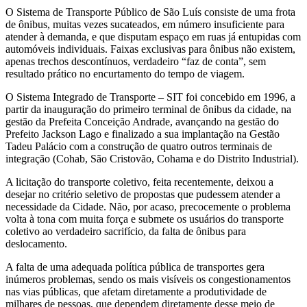
O Sistema de Transporte Público de São Luís consiste de uma frota
de ônibus, muitas vezes sucateados, em número insuficiente para
atender à demanda, e que disputam espaço em ruas já entupidas com
automóveis individuais. Faixas exclusivas para ônibus não existem,
apenas trechos descontínuos, verdadeiro “faz de conta”, sem
resultado prático no encurtamento do tempo de viagem.
O Sistema Integrado de Transporte – SIT foi concebido em 1996, a
partir da inauguração do primeiro terminal de ônibus da cidade, na
gestão da Prefeita Conceição Andrade, avançando na gestão do
Prefeito Jackson Lago e finalizado a sua implantação na Gestão
Tadeu Palácio com a construção de quatro outros terminais de
integração (Cohab, São Cristovão, Cohama e do Distrito Industrial).
A licitação do transporte coletivo, feita recentemente, deixou a
desejar no critério seletivo de propostas que pudessem atender a
necessidade da Cidade. Não, por acaso, precocemente o problema
volta à tona com muita força e submete os usuários do transporte
coletivo ao verdadeiro sacrifício, da falta de ônibus para
deslocamento.
A falta de uma adequada política pública de transportes gera
inúmeros problemas, sendo os mais visíveis os congestionamentos
nas vias públicas, que afetam diretamente a produtividade de
milhares de pessoas, que dependem diretamente desse meio de