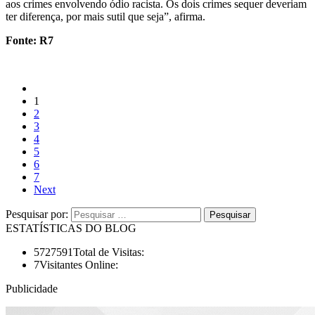
aos crimes envolvendo ódio racista. Os dois crimes sequer deveriam
ter diferença, por mais sutil que seja”, afirma.
Fonte: R7
1
2
3
4
5
6
7
Next
Pesquisar por:
ESTATÍSTICAS DO BLOG
5727591
Total de Visitas:
7
Visitantes Online:
Publicidade