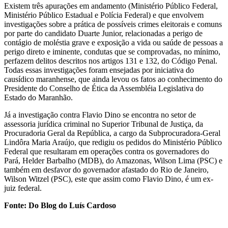
Existem três apurações em andamento (Ministério Público Federal,
Ministério Público Estadual e Polícia Federal) e que envolvem
investigações sobre a prática de possíveis crimes eleitorais e comuns
por parte do candidato Duarte Junior, relacionadas a perigo de
contágio de moléstia grave e exposição a vida ou saúde de pessoas a
perigo direto e iminente, condutas que se comprovadas, no mínimo,
perfazem delitos descritos nos artigos 131 e 132, do Código Penal.
Todas essas investigações foram ensejadas por iniciativa do
causídico maranhense, que ainda levou os fatos ao conhecimento do
Presidente do Conselho de Ética da Assembléia Legislativa do
Estado do Maranhão.
Já a investigação contra Flavio Dino se encontra no setor de
assessoria jurídica criminal no Superior Tribunal de Justiça, da
Procuradoria Geral da República, a cargo da Subprocuradora-Geral
Lindôra Maria Araújo, que redigiu os pedidos do Ministério Público
Federal que resultaram em operações contra os governadores do
Pará, Helder Barbalho (MDB), do Amazonas, Wilson Lima (PSC) e
também em desfavor do governador afastado do Rio de Janeiro,
Wilson Witzel (PSC), este que assim como Flavio Dino, é um ex-
juiz federal.
Fonte: Do Blog do Luís Cardoso