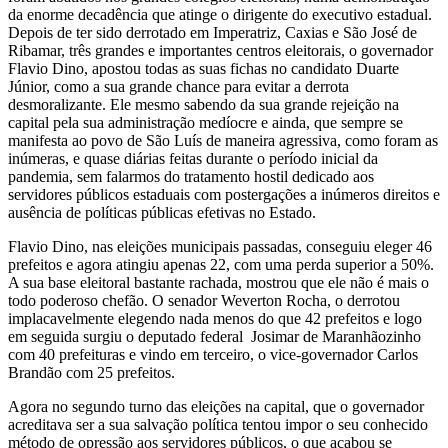
da enorme decadência que atinge o dirigente do executivo estadual.
Depois de ter sido derrotado em Imperatriz, Caxias e São José de
Ribamar, três grandes e importantes centros eleitorais, o governador
Flavio Dino, apostou todas as suas fichas no candidato Duarte
Júnior, como a sua grande chance para evitar a derrota
desmoralizante. Ele mesmo sabendo da sua grande rejeição na
capital pela sua administração medíocre e ainda, que sempre se
manifesta ao povo de São Luís de maneira agressiva, como foram as
inúmeras, e quase diárias feitas durante o período inicial da
pandemia, sem falarmos do tratamento hostil dedicado aos
servidores públicos estaduais com postergações a inúmeros direitos e
ausência de políticas públicas efetivas no Estado.
Flavio Dino, nas eleições municipais passadas, conseguiu eleger 46
prefeitos e agora atingiu apenas 22, com uma perda superior a 50%.
A sua base eleitoral bastante rachada, mostrou que ele não é mais o
todo poderoso chefão. O senador Weverton Rocha, o derrotou
implacavelmente elegendo nada menos do que 42 prefeitos e logo
em seguida surgiu o deputado federal Josimar de Maranhãozinho
com 40 prefeituras e vindo em terceiro, o vice-governador Carlos
Brandão com 25 prefeitos.
Agora no segundo turno das eleições na capital, que o governador
acreditava ser a sua salvação política tentou impor o seu conhecido
método de opressão aos servidores públicos, o que acabou se