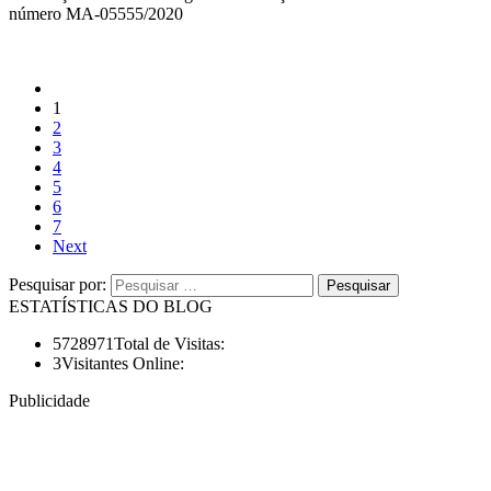
número MA-05555/2020
1
2
3
4
5
6
7
Next
Pesquisar por:
ESTATÍSTICAS DO BLOG
5728971
Total de Visitas:
3
Visitantes Online:
Publicidade