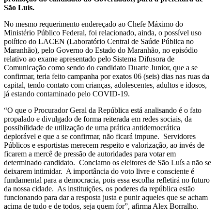
São Luís.
No mesmo requerimento endereçado ao Chefe Máximo do
Ministério Público Federal, foi relacionado, ainda, o possível uso
político do LACEN (Laboratório Central de Saúde Pública no
Maranhão), pelo Governo do Estado do Maranhão, no episódio
relativo ao exame apresentado pelo Sistema Difusora de
Comunicação como sendo do candidato Duarte Junior, que a se
confirmar, teria feito campanha por exatos 06 (seis) dias nas ruas da
capital, tendo contato com crianças, adolescentes, adultos e idosos,
já estando contaminado pelo COVID-19.
“O que o Procurador Geral da República está analisando é o fato
propalado e divulgado de forma reiterada em redes sociais, da
possibilidade de utilização de uma prática antidemocrática
deplorável e que a se confirmar, não ficará impune. Servidores
Públicos e esportistas merecem respeito e valorização, ao invés de
ficarem a mercê de pressão de autoridades para votar em
determinado candidato. Conclamo os eleitores de São Luís a não se
deixarem intimidar. A importância do voto livre e consciente é
fundamental para a democracia, pois essa escolha refletirá no futuro
da nossa cidade. As instituições, os poderes da república estão
funcionando para dar a resposta justa e punir aqueles que se acham
acima de tudo e de todos, seja quem for”, afirma Alex Borralho.