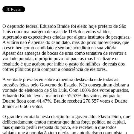
Telegram
O deputado federal Eduardo Braide foi eleito hoje prefeito de São
Luís com uma margem de mais de 11% dos votos válidos,
superando as expectativas criadas por alguns institutos de pesquisas.
A vitória não é apenas do candidato, mas do povo ludovicense, que
o escolheu como candidato e sempre acreditou na sua vitória.
Apesar das ameaças de bocas de urna como tentativa de reverter a
vontade popular, o próprio povo foi para as ruas fiscalizar e o
resultado é que acabou por inibir o gasto de milhões de reais dos
cofres públicos para comprar a consciência de eleitores.
A verdade prevaleceu sobre a mentira deslavada e de todas as
pressões feitas pelo Governo do Estado. Não conseguiram dobrar a
vontade do eleitorado de São Luís. Com 100% dos votos apurados,
Eduardo Braide teve a maioria de 55,53% dos votos, enquanto
Duarte ficou com 44,47%. Braide recebeu 270.557 votos e Duarte
Junior 216.665 votos.
O grande derrotado nesta eleição foi o governador Flavio Dino, que
deliberadamente tentou mostrar que tinha força política na capital,
mas quando pediu resposta do povo, ele recebeu a que todos
sabiam, que a população tem ojeriza ao autoritarismo comunista, a