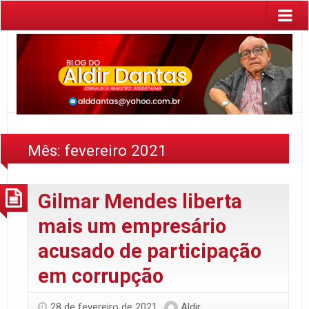
Mês:
fevereiro 2021
Gilmar Mendes liberta
mais um empresário
acusado de participação
em corrupção
28 de fevereiro de 2021
Aldir