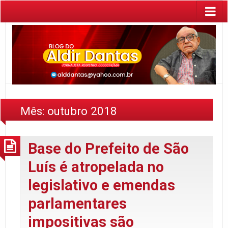
Mês:
outubro 2018
Base do Prefeito de São
Luís é atropelada no
legislativo e emendas
parlamentares
impositivas são