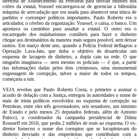
diretoria de Abastecimento da Petrobras para desviar milhões dos
cofres da estatal, Youssef encarregava-se de gerenciar a bilionária
máquina de arrecadação que era usada para abastecer uma trinca de
partidos e corromper políticos importantes. Paulo Roberto era o
articulador, o cérebro da organização. Youssef, o caixa, o banco. Um
apontava os caminhos para assaltar a estatal. O outro era o
encarregado dos malabarismos contábeis para fazer o dinheiro
chegar aos destinatários da maneira mais segura possível, sem deixar
rastros. Em março deste ano, quando a Polícia Federal deflagrou a
Operação Lava-Jato, que tinha o objetivo de desarticular um
esquema de lavagem de dinheiro, a dupla caiu na rede. O que
ninguém imaginava — nem mesmo os policiais — é que, a partir
das informações dadas pelos dois criminosos, uma monumental
engrenagem de corrupção, talvez a maior de todos os tempos,
começaria a ruir.
VEJA revelou que Paulo Roberto Costa, o primeiro a assinar o
acordo de delação com a Justiça, entregou às autoridades o nome de
mais de trinta políticos envolvidos no esquema de corrupção na
Petrobras, entre eles três governadores, seis senadores, um ministro
de Estado e pelo menos 25 deputados federais, além de Antonio
Palocci, o coordenador da campanha presidencial de Dilma
Rousseff em 2010, que pediu 2 milhões de reais ao esquema. O ex-
diretor forneceu o nome dos corruptos que se locupletavam do
dinheiro desviado e das empreiteiras que contribuíam com a