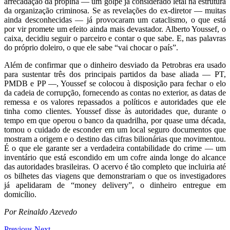
arrecadação da propina — um golpe já considerado letal na estrutura
da organização criminosa. Se as revelações do ex-diretor — muitas
ainda desconhecidas — já provocaram um cataclismo, o que está
por vir promete um efeito ainda mais devastador. Alberto Youssef, o
caixa, decidiu seguir o parceiro e contar o que sabe. E, nas palavras
do próprio doleiro, o que ele sabe “vai chocar o país”.
Além de confirmar que o dinheiro desviado da Petrobras era usado
para sustentar três dos principais partidos da base aliada — PT,
PMDB e PP —, Youssef se colocou à disposição para fechar o elo
da cadeia de corrupção, fornecendo as contas no exterior, as datas de
remessa e os valores repassados a políticos e autoridades que ele
tinha como clientes. Youssef disse às autoridades que, durante o
tempo em que operou o banco da quadrilha, por quase uma década,
tomou o cuidado de esconder em um local seguro documentos que
mostram a origem e o destino das cifras bilionárias que movimentou.
É o que ele garante ser a verdadeira contabilidade do crime — um
inventário que está escondido em um cofre ainda longe do alcance
das autoridades brasileiras. O acervo é tão completo que incluiria até
os bilhetes das viagens que demonstrariam o que os investigadores
já apelidaram de “money delivery”, o dinheiro entregue em
domicílio.
Por Reinaldo Azevedo
Previous
Next