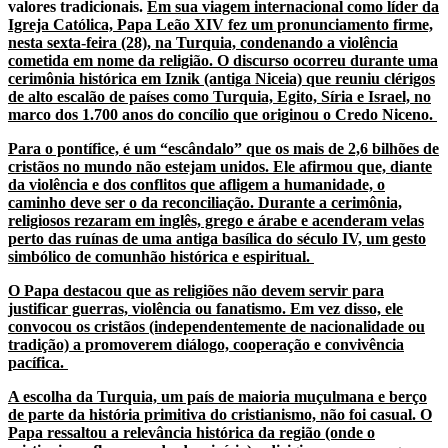
valores tradicionais.
Em sua viagem internacional como líder da
Igreja Católica, Papa Leão XIV fez um pronunciamento firme,
nesta sexta-feira (28), na Turquia, condenando a violência
cometida em nome da religião. O discurso ocorreu durante uma
cerimônia histórica em Iznik (antiga Niceia) que reuniu clérigos
de alto escalão de países como Turquia, Egito, Síria e Israel, no
marco dos 1.700 anos do concílio que originou o Credo Niceno.
Para o pontífice, é um “escândalo” que os mais de 2,6 bilhões de
cristãos no mundo não estejam unidos. Ele afirmou que, diante
da violência e dos conflitos que afligem a humanidade, o
caminho deve ser o da reconciliação. Durante a cerimônia,
religiosos rezaram em inglês, grego e árabe e acenderam velas
perto das ruínas de uma antiga basílica do século IV, um gesto
simbólico de comunhão histórica e espiritual.
O Papa destacou que as religiões não devem servir para
justificar guerras, violência ou fanatismo. Em vez disso, ele
convocou os cristãos (independentemente de nacionalidade ou
tradição) a promoverem diálogo, cooperação e convivência
pacífica.
A escolha da Turquia, um país de maioria muçulmana e berço
de parte da história primitiva do cristianismo, não foi casual. O
Papa ressaltou a relevância histórica da região (onde o