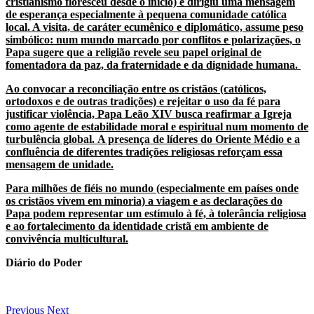
cristianismo floresceu desde o início) e dirigiu uma mensagem
de esperança especialmente à pequena comunidade católica
local. A visita, de caráter ecumênico e diplomático, assume peso
simbólico: num mundo marcado por conflitos e polarizações, o
Papa sugere que a religião revele seu papel original de
fomentadora da paz, da fraternidade e da dignidade humana.
Ao convocar a reconciliação entre os cristãos (católicos,
ortodoxos e de outras tradições) e rejeitar o uso da fé para
justificar violência, Papa Leão XIV busca reafirmar a Igreja
como agente de estabilidade moral e espiritual num momento de
turbulência global. A presença de líderes do Oriente Médio e a
confluência de diferentes tradições religiosas reforçam essa
mensagem de unidade.
Para milhões de fiéis no mundo (especialmente em países onde
os cristãos vivem em minoria) a viagem e as declarações do
Papa podem representar um estímulo à fé, à tolerância religiosa
e ao fortalecimento da identidade cristã em ambiente de
convivência multicultural.
Diário do Poder
Previous
Next