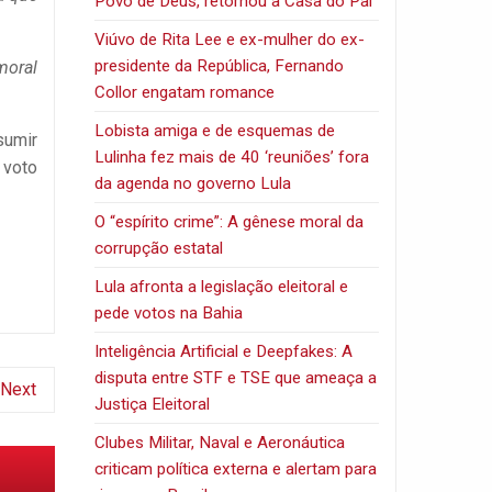
Povo de Deus, retornou a Casa do Pai
Viúvo de Rita Lee e ex-mulher do ex-
presidente da República, Fernando
moral
Collor engatam romance
Lobista amiga e de esquemas de
sumir
Lulinha fez mais de 40 ‘reuniões’ fora
 voto
da agenda no governo Lula
O “espírito crime”: A gênese moral da
corrupção estatal
Lula afronta a legislação eleitoral e
pede votos na Bahia
Inteligência Artificial e Deepfakes: A
disputa entre STF e TSE que ameaça a
Next
Justiça Eleitoral
Clubes Militar, Naval e Aeronáutica
criticam política externa e alertam para