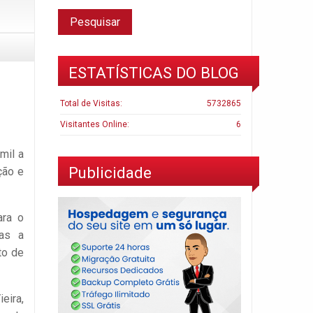
ESTATÍSTICAS DO BLOG
Total de Visitas:
5732865
Visitantes Online:
6
mil a
Publicidade
ção e
ara o
das a
to de
eira,