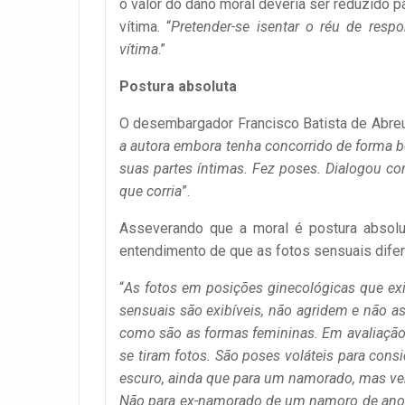
o valor do dano moral deveria ser reduzido 
vítima. “
Pretender-se isentar o réu de respo
vítima
.”
Postura absoluta
O desembargador Francisco Batista de Abreu, c
a autora embora tenha concorrido de forma 
suas partes íntimas. Fez poses. Dialogou co
que corria
”.
Asseverando que a moral é postura absolut
entendimento de que as fotos sensuais difer
“
As fotos em posições ginecológicas que ex
sensuais são exibíveis, não agridem e não 
como são as formas femininas. Em avaliaçã
se tiram fotos. São poses voláteis para con
escuro, ainda que para um namorado, mas ve
Não para ex-namorado de um namoro de ano.