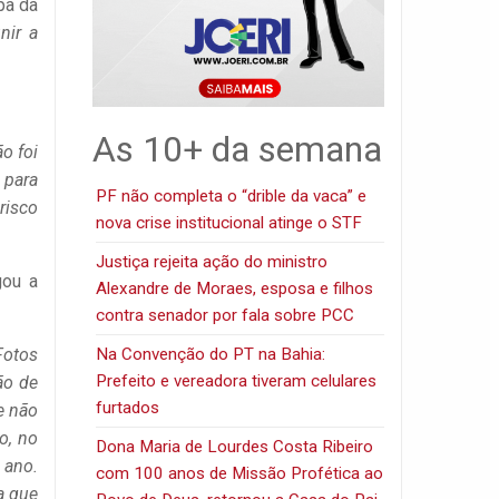
pa da
nir a
As 10+ da semana
o foi
 para
PF não completa o “drible da vaca” e
risco
nova crise institucional atinge o STF
Justiça rejeita ação do ministro
gou a
Alexandre de Moraes, esposa e filhos
contra senador por fala sobre PCC
Na Convenção do PT na Bahia:
Fotos
Prefeito e vereadora tiveram celulares
ão de
furtados
e não
o, no
Dona Maria de Lourdes Costa Ribeiro
 ano.
com 100 anos de Missão Profética ao
a que