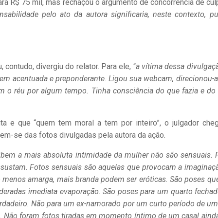
para R$ 75 mil, mas rechaçou o argumento de concorrência de cul
nsabilidade pelo ato da autora significaria, neste contexto, pu
ontudo, divergiu do relator. Para ele, “
a vítima dessa divulgaçã
bem acentuada e preponderante. Ligou sua webcam, direcionou-a
m o réu por algum tempo. Tinha consciência do que fazia e do 
a e que “quem tem moral a tem por inteiro”, o julgador che
em-se das fotos divulgadas pela autora da ação.
ibem a mais absoluta intimidade da mulher não são sensuais. 
assustam. Fotos sensuais são aquelas que provocam a imaginaç
o menos amarga, mais branda podem ser eróticas. São poses qu
sideradas imediata evaporação. São poses para um quarto fechad
rdadeiro. Não para um ex-namorado por um curto período de um
 Não foram fotos tiradas em momento íntimo de um casal aind